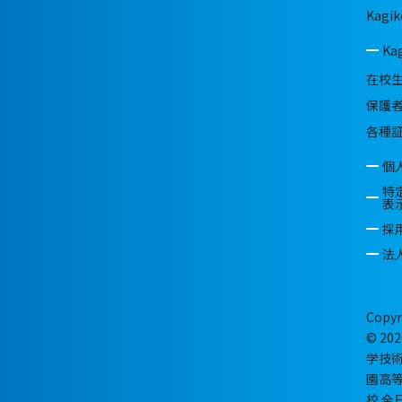
Kagik
Ka
在校
保護
各種
個
特
表
採
法
Copyr
© 202
学技
園高
校 全