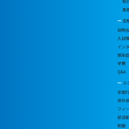
総
進
受
説明
入試
イン
感染
学費
Q&A
ス
年間
郊外
フィ
部活
制服