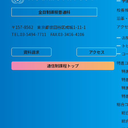
学
校長
全日制課程普通科
沿革
アク
〒157-8562 東京都世田谷区成城1-11-1
TEL.03-5494-7711 FAX.03-3416-4106
お
ト
資料請求
アクセス
コ
特進
通信制課程トップ
特
特
特
特
総合
総
総