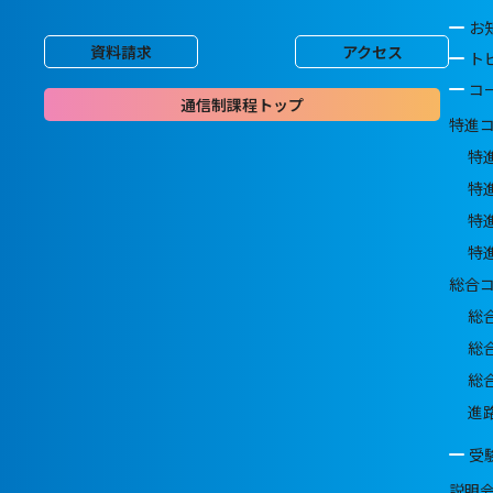
お
資料請求
アクセス
ト
コ
通信制課程トップ
特進
特
特
特
特
総合
総
総
総
進
受
説明