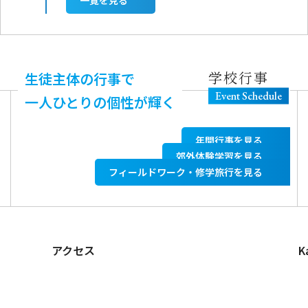
学校行事
生徒主体の行事で
Event Schedule
一人ひとりの個性が輝く
年間行事を見る
郊外体験学習を見る
フィールドワーク・修学旅行を見る
アクセス
K