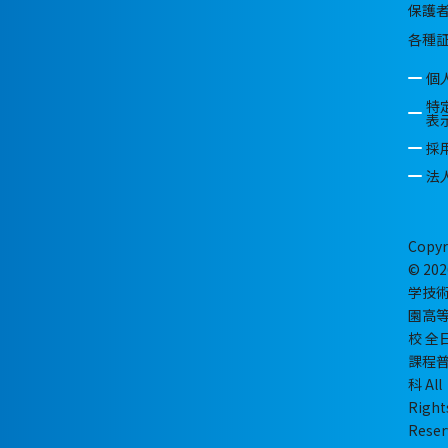
保護
各種
個
特
表
採
法
Copyr
© 202
学技
園高
校 全
課程
科 All
Right
Reser