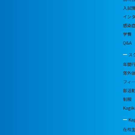
入試
イン
感染
学費
Q&A
ス
年間
郊外
フィ
部活
制服
Kagik
Ka
在校