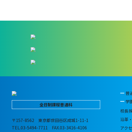
普
学
全日制課程普通科
校長
沿革
〒157-8562 東京都世田谷区成城1-11-1
TEL.03-5494-7711 FAX.03-3416-4106
アク