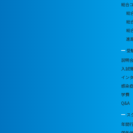
総合
総
総
総
進
受
説明
入試
イン
感染
学費
Q&A
ス
年間
郊外