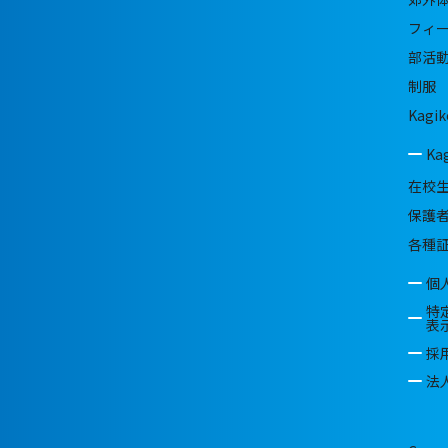
フィ
部活
制服
Kagik
Ka
在校
保護
各種
個
特
表
採
法