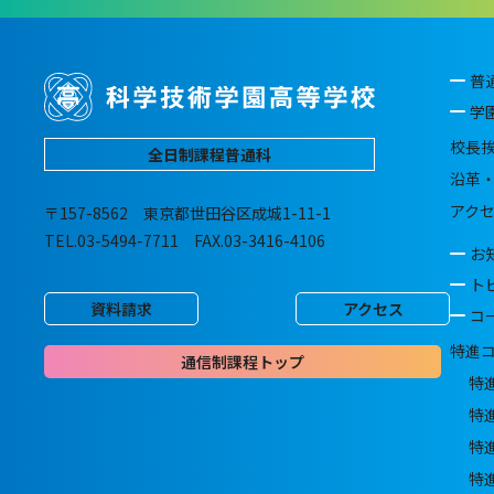
普
学
校長
全日制課程普通科
沿革
アク
〒157-8562 東京都世田谷区成城1-11-1
TEL.03-5494-7711 FAX.03-3416-4106
お
ト
資料請求
アクセス
コ
特進
通信制課程トップ
特
特
特
特