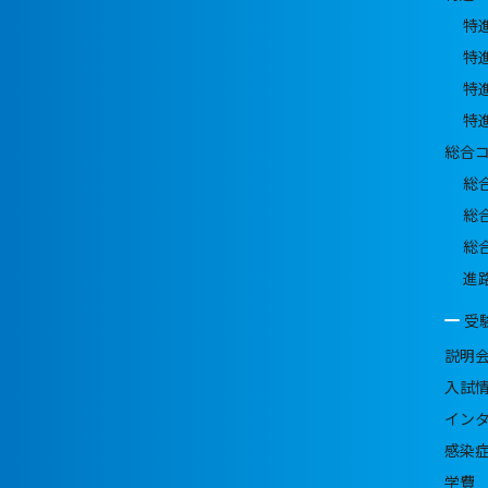
特
特
特
特
総合
総
総
総
進
受
説明
入試
イン
感染
学費