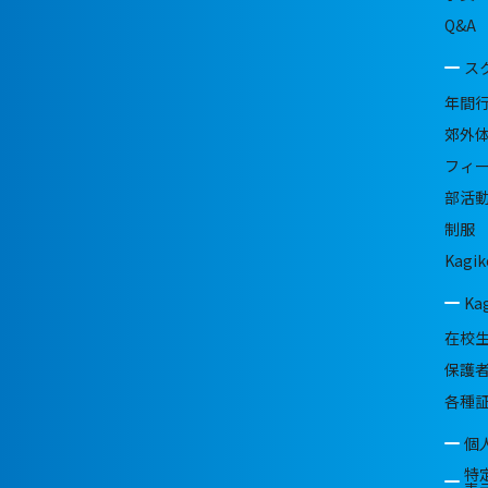
Q&A
ス
年間
郊外
フィ
部活
制服
Kagik
Ka
在校
保護
各種
個
特