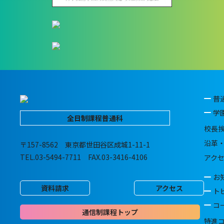
普
学
全日制課程普通科
校長
沿革
〒157-8562 東京都世田谷区成城1-11-1
TEL.03-5494-7711 FAX.03-3416-4106
アク
お
資料請求
アクセス
ト
コ
通信制課程トップ
特進