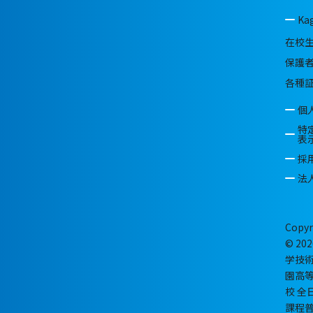
Ka
在校
保護
各種
個
特
表
採
法
Copyr
© 202
学技
園高
校 全
課程