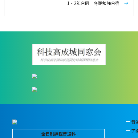
1・2年合同 冬期勉強合宿
普
学
全日制課程普通科