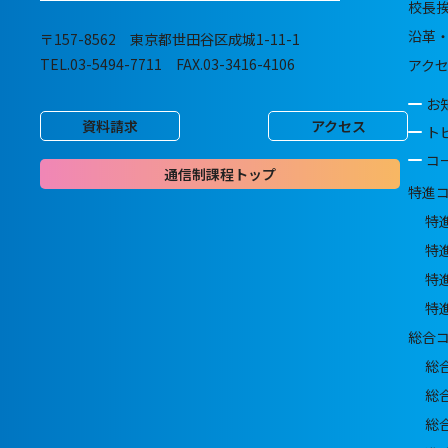
校長
沿革
〒157-8562 東京都世田谷区成城1-11-1
TEL.03-5494-7711 FAX.03-3416-4106
アク
お
資料請求
アクセス
ト
コ
通信制課程トップ
特進
特
特
特
特
総合
総
総
総