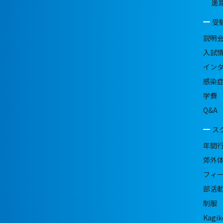
進
受
説明
入試
イン
感染
学費
Q&A
ス
年間
郊外
フィ
部活
制服
Kagik