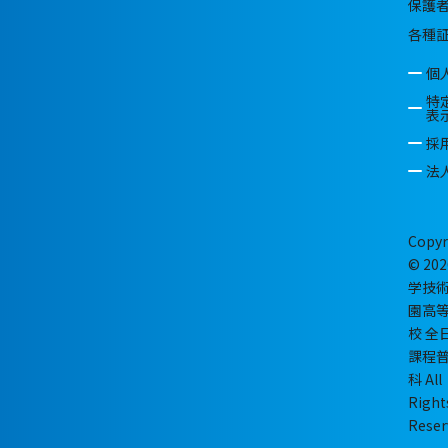
保護
各種
個
特
表
採
法
Copyr
© 202
学技
園高
校 全
課程
科 All
Right
Reser