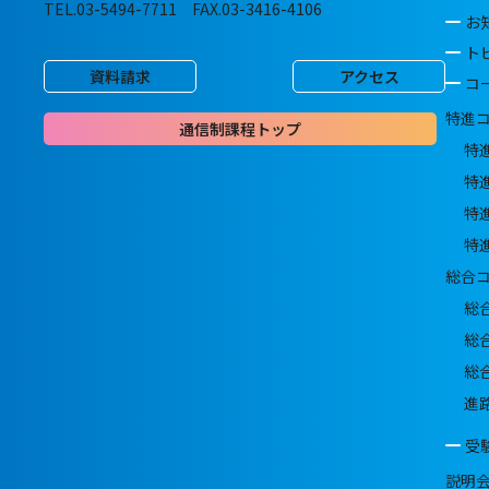
TEL.03-5494-7711 FAX.03-3416-4106
お
ト
資料請求
アクセス
コ
特進
通信制課程トップ
特
特
特
特
総合
総
総
総
進
受
説明