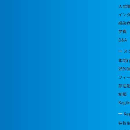
入試
イン
感染
学費
Q&A
ス
年間
郊外
フィ
部活
制服
Kagik
Ka
在校