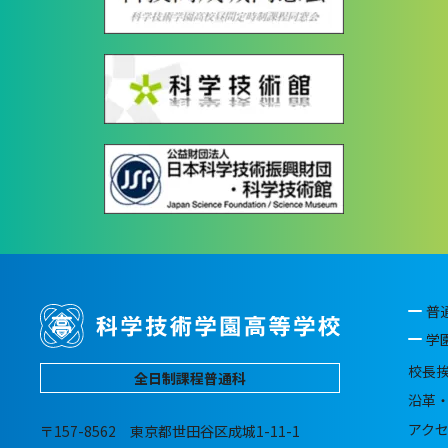
普
学
校長
全日制課程普通科
沿革
アク
〒157-8562 東京都世田谷区成城1-11-1