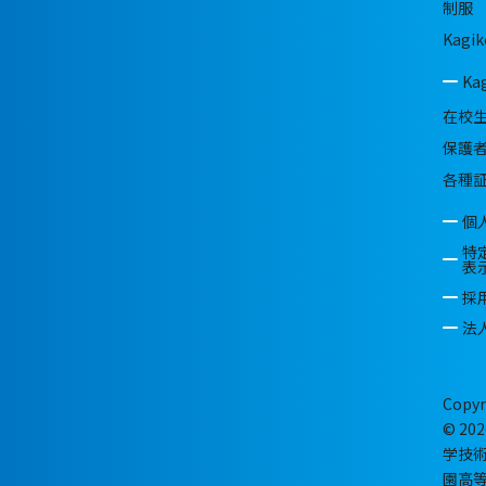
制服
Kagik
Ka
在校
保護
各種
個
特
表
採
法
Copyr
© 202
学技
園高