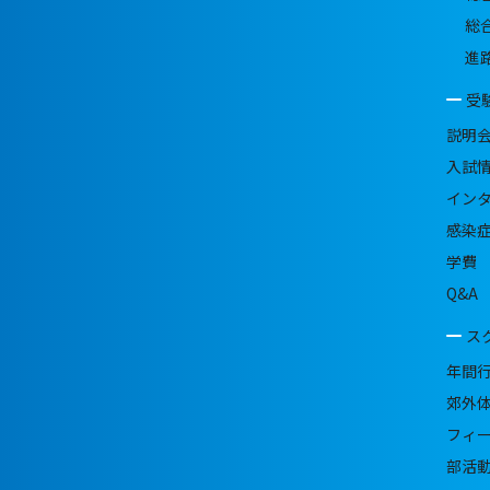
総
進
受
説明
入試
イン
感染
学費
Q&A
ス
年間
郊外
フィ
部活