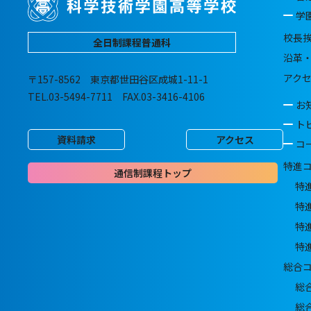
学
校長
全日制課程普通科
沿革
アク
〒157-8562 東京都世田谷区成城1-11-1
TEL.03-5494-7711 FAX.03-3416-4106
お
ト
資料請求
アクセス
コ
特進
通信制課程トップ
特
特
特
特
総合
総
総