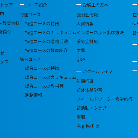
トップ
コース紹介
受験生の方へ
内
特進コース
説明会情報
在
・教育方針
特進コースの特徴
入試情報
保
設紹介
特進コースのカリキュラム
インターネット出願方法
各
特進コースの進路活動
感染症対応
特進コースの教員紹介
学費
せ
総合コース
Q&A
クス
総合コースの特徴
スクールライフ
総合コースのカリキュラム
年間行事
総合コースの教材等
郊外体験学習
進路情報
フィールドワーク・修学旅行
部活動・クラブ
制服
Kagiko File