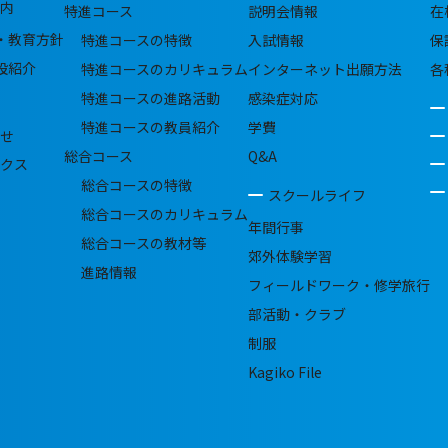
内
特進コース
説明会情報
在
・教育方針
特進コースの特徴
入試情報
保
設紹介
特進コースのカリキュラム
インターネット出願方法
各
特進コースの進路活動
感染症対応
特進コースの教員紹介
学費
せ
総合コース
Q&A
クス
総合コースの特徴
スクールライフ
総合コースのカリキュラム
年間行事
総合コースの教材等
郊外体験学習
進路情報
フィールドワーク・修学旅行
部活動・クラブ
制服
Kagiko File