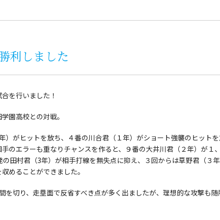
勝利しました
試合を行いました！
田学園高校との対戦。
3年）がヒットを放ち、４番の川合君（１年）がショート強襲のヒットを
相手のエラーも重なりチャンスを作ると、９番の大井川君（２年）が１
発の田村君（3年）が相手打線を無失点に抑え、３回からは草野君（３
を収めることができました。
週間を切り、走塁面で反省すべき点が多く出ましたが、理想的な攻撃も随