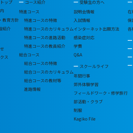
トップ
コース紹介
受験生の方へ
内
特進コース
説明会情報
在
・教育方針
特進コースの特徴
入試情報
保
設紹介
特進コースのカリキュラム
インターネット出願方法
各
特進コースの進路活動
感染症対応
特進コースの教員紹介
学費
せ
総合コース
Q&A
クス
総合コースの特徴
スクールライフ
総合コースのカリキュラム
年間行事
総合コースの教材等
郊外体験学習
進路情報
フィールドワーク・修学旅行
部活動・クラブ
制服
Kagiko File