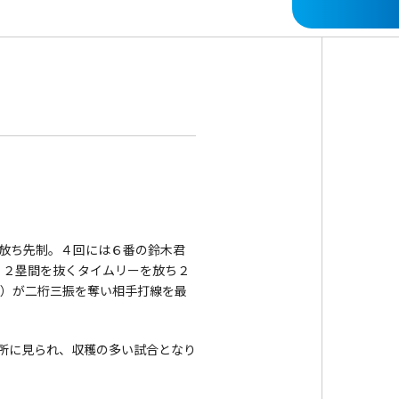
放ち先制。４回には６番の鈴木君
、２塁間を抜くタイムリーを放ち２
年）が二桁三振を奪い相手打線を最
所に見られ、収穫の多い試合となり