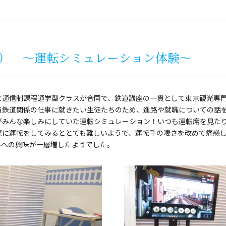
） ～運転シミュレーション体験～
と通信制課程通学型クラスが合同で、鉄道講座の一貫として東京観光専
員鉄道関係の仕事に就きたい生徒たちのため、進路や就職についての話
がみんな楽しみにしていた運転シミュレーション！いつも運転席を見た
際に運転をしてみるととても難しいようで、運転手の凄さを改めて痛感
事への興味が一層増したようでした。