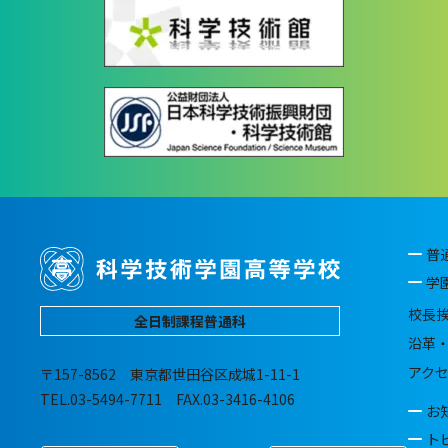
普
学
校長
全日制課程普通科
沿革
アク
〒157-8562 東京都世田谷区成城1-11-1
TEL.03-5494-7711 FAX.03-3416-4106
お
ト