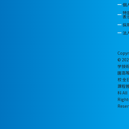
個
特
表
採
法
Copyr
© 202
学技
園高
校 全
課程
科 All
Right
Reser