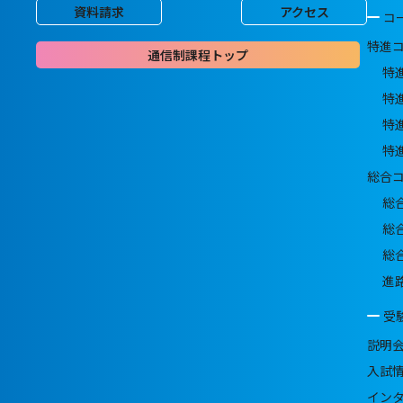
資料請求
アクセス
コ
特進
通信制課程トップ
特
特
特
特
総合
総
総
総
進
受
説明
入試
イン