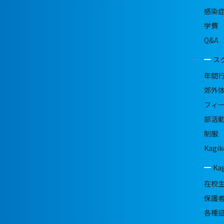
感染
学費
Q&A
ス
年間
郊外
フィ
部活
制服
Kagik
Ka
在校
保護
各種