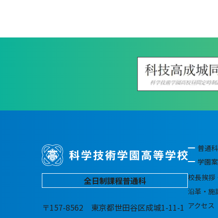
普通科
学園案
校長挨拶
全日制課程普通科
沿革・施
アクセス
〒157-8562 東京都世田谷区成城1-11-1