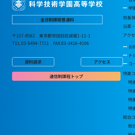
学
校長
全日制課程普通科
沿革
アク
〒157-8562 東京都世田谷区成城1-11-1
TEL.03-5494-7711 FAX.03-3416-4106
お
ト
資料請求
アクセス
コ
特進
通信制課程トップ
特
特
特
特
総合
総
総