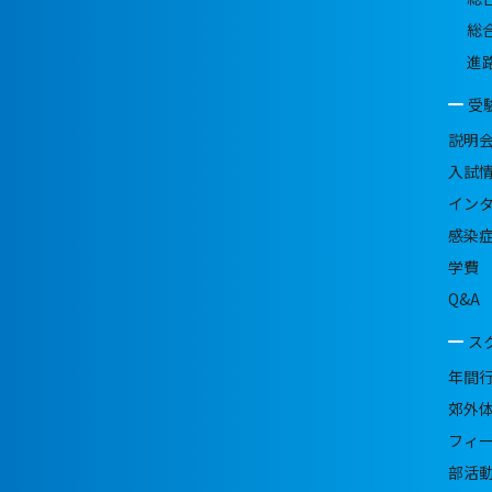
総
進
受
説明
入試
イン
感染
学費
Q&A
ス
年間
郊外
フィ
部活