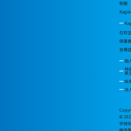
制服
Kagik
Ka
在校
保護
各種
個
特
表
採
法
Copyr
© 202
学技
園高