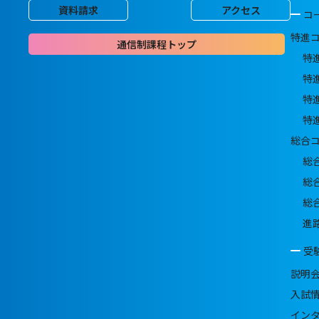
資料請求
アクセス
コ
特進
通信制課程トップ
特
特
特
特
総合
総
総
総
進
受
説明
入試
イン