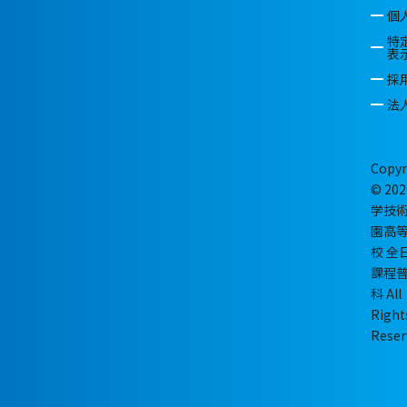
個
特
表
採
法
Copyr
© 202
学技
園高
校 全
課程
科 All
Right
Reser