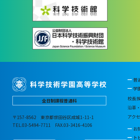
普
学
校長
全日制課程普通科
沿革
アク
〒157-8562 東京都世田谷区成城1-11-1
TEL.03-5494-7711 FAX.03-3416-4106
お
ト