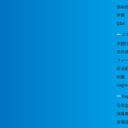
感染
学費
Q&A
ス
年間
郊外
フィ
部活
制服
Kagik
Ka
在校
保護
各種