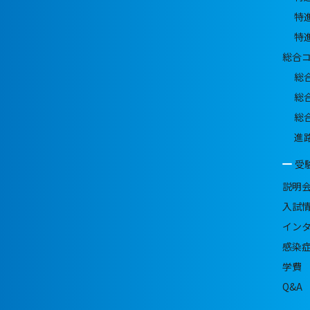
特
特
総合
総
総
総
進
受
説明
入試
イン
感染
学費
Q&A