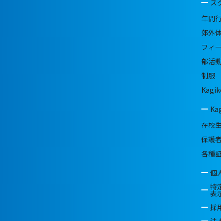
ス
年間
郊外
フィ
部活
制服
Kagik
Ka
在校
保護
各種
個
特
表
採