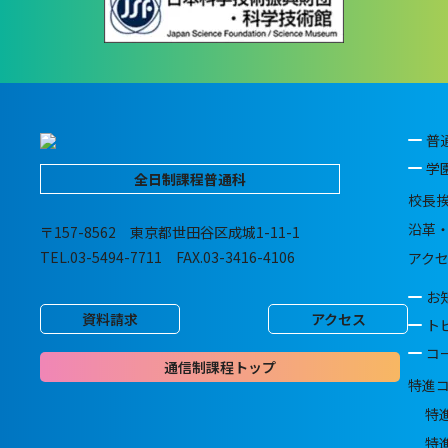
普
学
全日制課程普通科
校長
沿革
〒157-8562 東京都世田谷区成城1-11-1
TEL.03-5494-7711 FAX.03-3416-4106
アク
お
資料請求
アクセス
ト
コ
通信制課程トップ
特進
特
特