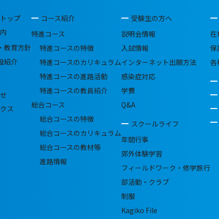
トップ
コース紹介
受験生の方へ
内
特進コース
説明会情報
在
・教育方針
特進コースの特徴
入試情報
保
設紹介
特進コースのカリキュラム
インターネット出願方法
各
特進コースの進路活動
感染症対応
特進コースの教員紹介
学費
せ
総合コース
Q&A
クス
総合コースの特徴
スクールライフ
総合コースのカリキュラム
年間行事
総合コースの教材等
郊外体験学習
進路情報
フィールドワーク・修学旅行
部活動・クラブ
制服
Kagiko File