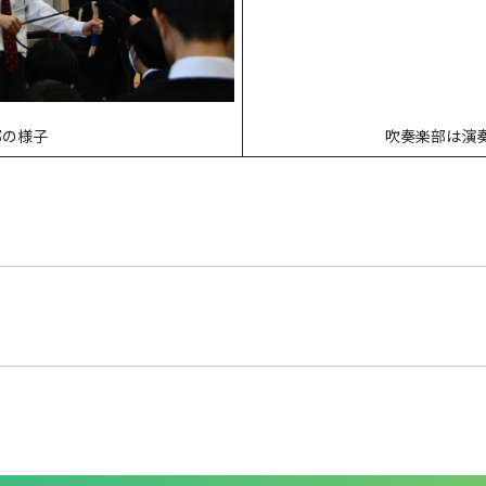
吹奏楽部は演
部の様子