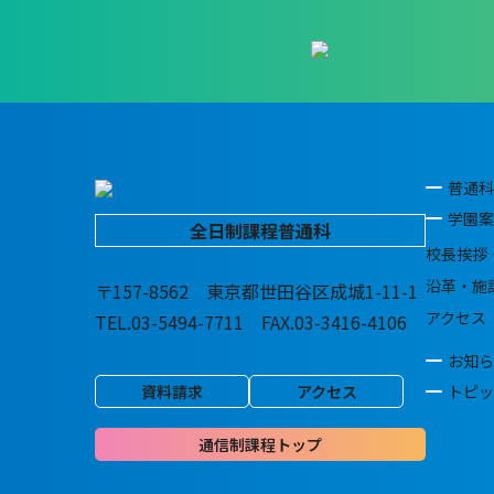
普通科
学園案
全日制課程普通科
校長挨拶
沿革・施
〒157-8562 東京都世田谷区成城1-11-1
アクセス
TEL.03-5494-7711 FAX.03-3416-4106
お知ら
資料請求
アクセス
トピッ
通信制課程トップ