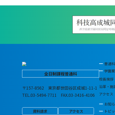
普通科
学園案
全日制課程普通科
校長挨拶
沿革・施
〒157-8562 東京都世田谷区成城1-11-1
アクセス
TEL.03-5494-7711 FAX.03-3416-4106
お知ら
資料請求
アクセス
トピッ