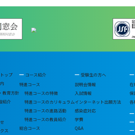
トップ
コース紹介
受験生の方へ
内
特進コース
説明会情報
在
・教育方針
特進コースの特徴
入試情報
保
設紹介
特進コースのカリキュラム
インターネット出願方法
各
特進コースの進路活動
感染症対応
特進コースの教員紹介
学費
せ
総合コース
Q&A
クス