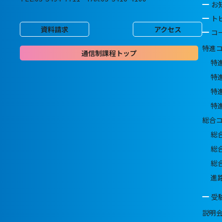
お
ト
資料請求
アクセス
コ
特進
通信制課程トップ
特
特
特
特
総合
総
総
総
進
受
説明