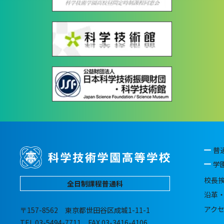
普
学
校長
全日制課程普通科
沿革
アク
〒157-8562 東京都世田谷区成城1-11-1
TEL.03-5494-7711 FAX.03-3416-4106