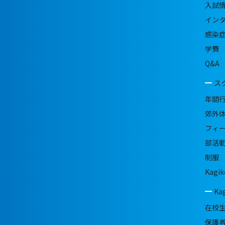
入試
イン
感染
学費
Q&A
ス
年間
郊外
フィ
部活
制服
Kagik
Ka
在校
保護