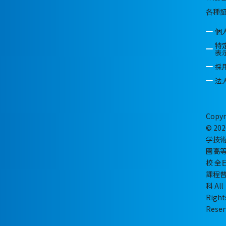
各種
個
特
表
採
法
Copyr
© 202
学技
園高
校 全
課程
科 All
Right
Reser