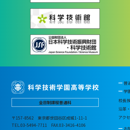
普
学
校長
全日制課程普通科
沿革
アク
〒157-8562 東京都世田谷区成城1-11-1
TEL.03-5494-7711 FAX.03-3416-4106
お