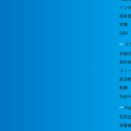
イン
感染
学費
Q&A
ス
年間
郊外
フィ
部活
制服
Kagik
Ka
在校
保護