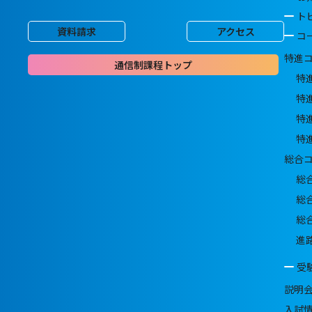
ト
資料請求
アクセス
コ
特進
通信制課程トップ
特
特
特
特
総合
総
総
総
進
受
説明
入試