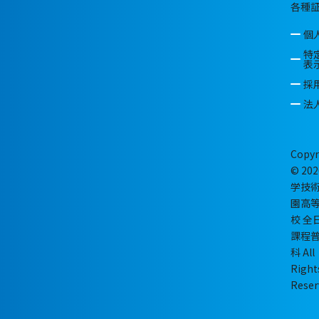
各種
個
特
表
採
法
Copyr
© 202
学技
園高
校 全
課程
科 All
Right
Reser