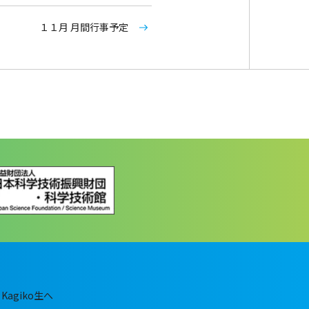
１１月 月間行事予定
Kagiko生へ