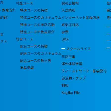
内
特進コース
説明会情報
在
・教育方針
特進コースの特徴
入試情報
保
設紹介
特進コースのカリキュラム
インターネット出願方法
各
特進コースの進路活動
感染症対応
特進コースの教員紹介
学費
せ
総合コース
Q&A
クス
総合コースの特徴
スクールライフ
総合コースのカリキュラム
年間行事
総合コースの教材等
郊外体験学習
進路情報
フィールドワーク・修学旅行
部活動・クラブ
制服
Kagiko File