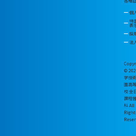
各種
個
特
表
採
法
Copyr
© 202
学技
園高
校 全
課程
科 All
Right
Reser