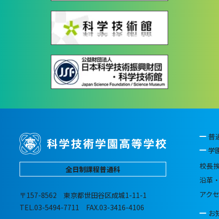
普
学
校長
全日制課程普通科
沿革
アク
〒157-8562 東京都世田谷区成城1-11-1
TEL.03-5494-7711 FAX.03-3416-4106
お