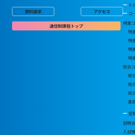
ト
資料請求
アクセス
コ
特進
通信制課程トップ
特
特
特
特
総合
総
総
総
進
受
説明
入試