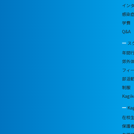
イン
感染
学費
Q&A
ス
年間
郊外
フィ
部活
制服
Kagik
Ka
在校
保護