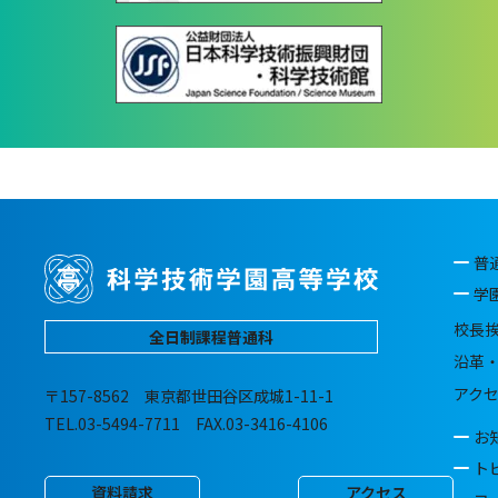
普
学
校長
全日制課程普通科
沿革
アク
〒157-8562 東京都世田谷区成城1-11-1
TEL.03-5494-7711 FAX.03-3416-4106
お
ト
資料請求
アクセス