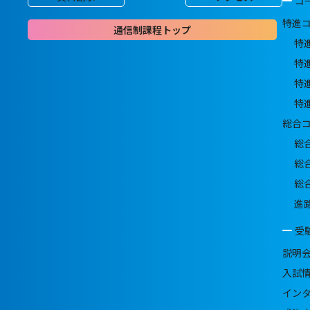
コ
特進
通信制課程トップ
特
特
特
特
総合
総
総
総
進
受
説明
入試
イン