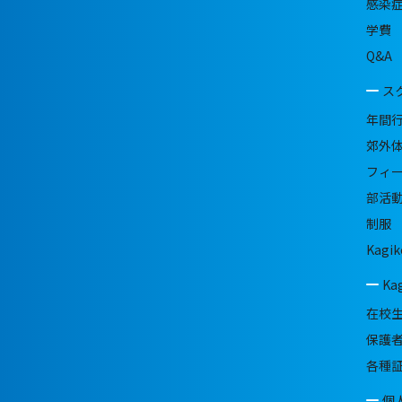
感染
学費
Q&A
ス
年間
郊外
フィ
部活
制服
Kagik
Ka
在校
保護
各種
個