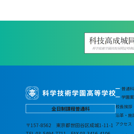
普通科
学園案
校長挨拶
全日制課程普通科
沿革・施
アクセス
〒157-8562 東京都世田谷区成城1-11-1
TEL.03-5494-7711 FAX.03-3416-4106