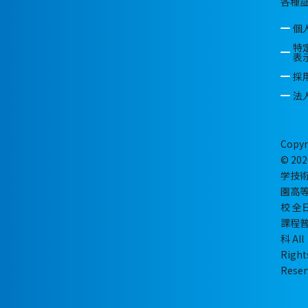
各種
個
特
表
採
法
Copyr
© 202
学技
園高
校 全
課程
科 All
Right
Reser