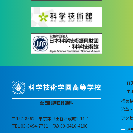
普
学
校長
全日制課程普通科
沿革
アク
〒157-8562 東京都世田谷区成城1-11-1
TEL.03-5494-7711 FAX.03-3416-4106
お