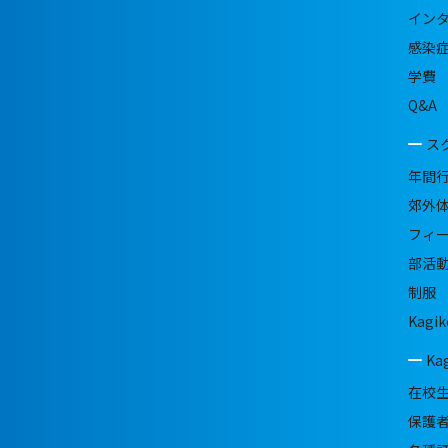
イン
感染
学費
Q&A
ス
年間
郊外
フィ
部活
制服
Kagik
Ka
在校
保護