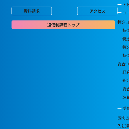
ト
資料請求
アクセス
コ
特進
通信制課程トップ
特
特
特
特
総合
総
総
総
進
受
説明
入試