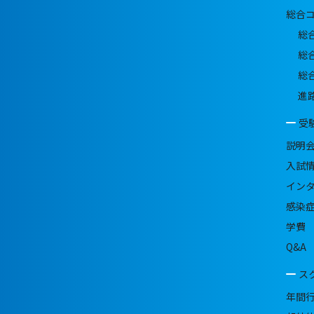
総合
総
総
総
進
受
説明
入試
イン
感染
学費
Q&A
ス
年間