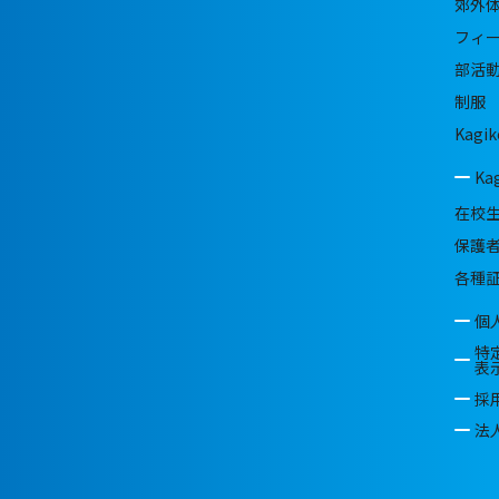
郊外
フィ
部活
制服
Kagik
Ka
在校
保護
各種
個
特
表
採
法