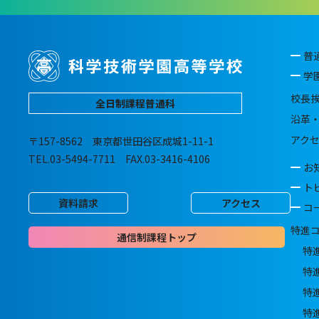
普
学
校長
全日制課程普通科
沿革
アク
〒157-8562 東京都世田谷区成城1-11-1
TEL.03-5494-7711 FAX.03-3416-4106
お
ト
資料請求
アクセス
コ
特進
通信制課程トップ
特
特
特
特