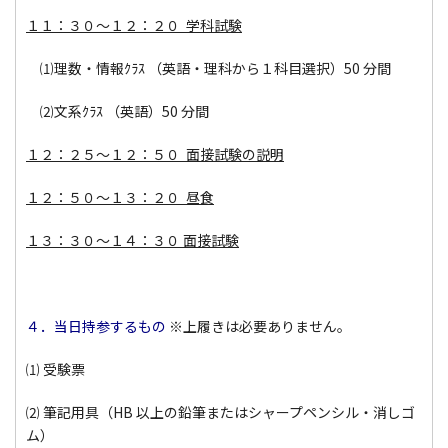
１１：３０～１２：２０ 学科試験
⑴理数・情報ｸﾗｽ （英語・理科から１科目選択）50 分間
⑵文系ｸﾗｽ （英語）50 分間
１２：２５～１２：５０ 面接試験の説明
１２：５０～１３：２０ 昼食
１３：３０～１４：３０ 面接試験
４．当日持参するもの
※上履きは必要ありません。
⑴ 受験票
⑵ 筆記用具（HB 以上の鉛筆またはシャープペンシル・消しゴ
ム）