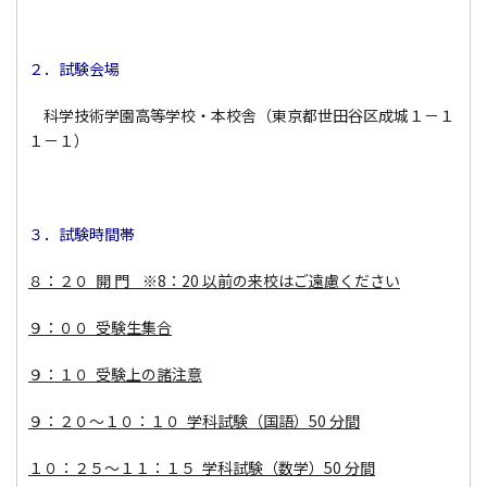
２．試験会場
科学技術学園高等学校・本校舎（東京都世田谷区成城１－１
１－１）
３．試験時間帯
８：２０ 開 門 ※8：20 以前の来校はご遠慮ください
９：００ 受験生集合
９：１０ 受験上の諸注意
９：２０～１０：１０ 学科試験（国語）50 分間
１０：２５～１１：１５ 学科試験（数学）50 分間