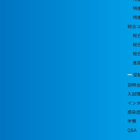
特
特
総合
総
総
総
進
受
説明
入試
イン
感染
学費
Q&A