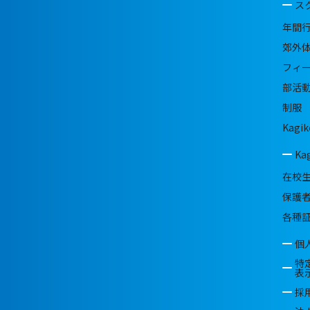
ス
年間
郊外
フィ
部活
制服
Kagik
Ka
在校
保護
各種
個
特
表
採