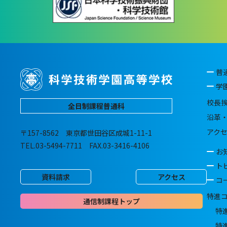
普
学
校長
全日制課程普通科
沿革
アク
〒157-8562 東京都世田谷区成城1-11-1
TEL.03-5494-7711 FAX.03-3416-4106
お
ト
資料請求
アクセス
コ
特進
通信制課程トップ
特
特