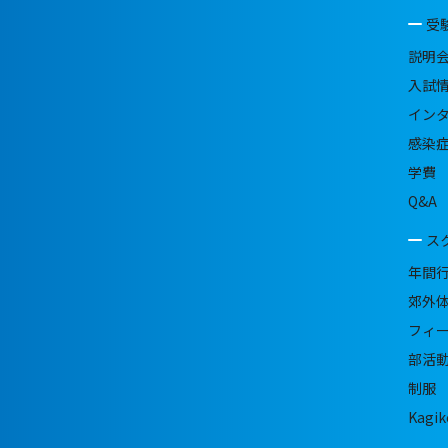
受
説明
入試
イン
感染
学費
Q&A
ス
年間
郊外
フィ
部活
制服
Kagik