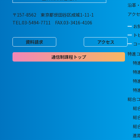
沿革
アク
〒157-8562 東京都世田谷区成城1-11-1
TEL.03-5494-7711 FAX.03-3416-4106
お
ト
資料請求
アクセス
コ
特進
通信制課程トップ
特
特
特
特
総合
総
総
総
進