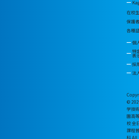
Ka
在校
保護
各種
個
特
表
採
法
Copyr
© 202
学技
園高
校 全
課程
科 All