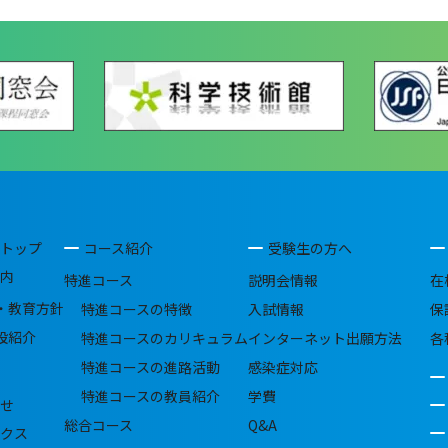
トップ
コース紹介
受験生の方へ
内
特進コース
説明会情報
在
・教育方針
特進コースの特徴
入試情報
保
設紹介
特進コースのカリキュラム
インターネット出願方法
各
特進コースの進路活動
感染症対応
特進コースの教員紹介
学費
せ
総合コース
Q&A
クス