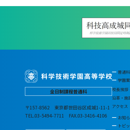
普通科
学園案
校長挨拶
全日制課程普通科
沿革・施
アクセス
〒157-8562 東京都世田谷区成城1-11-1
TEL.03-5494-7711 FAX.03-3416-4106
お知ら
トピッ