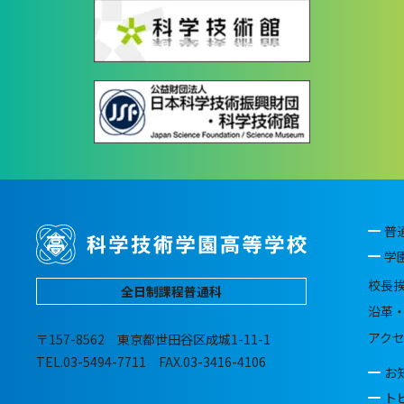
普
学
校長
全日制課程普通科
沿革
アク
〒157-8562 東京都世田谷区成城1-11-1
TEL.03-5494-7711 FAX.03-3416-4106
お
ト