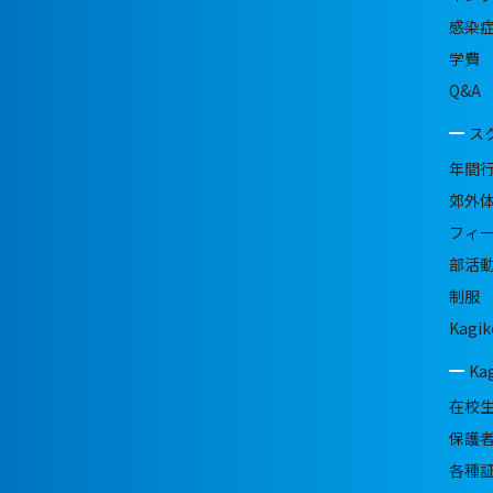
感染
学費
Q&A
ス
年間
郊外
フィ
部活
制服
Kagik
Ka
在校
保護
各種