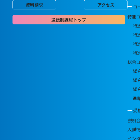
資料請求
アクセス
コ
特進
通信制課程トップ
特
特
特
特
総合
総
総
総
進
受
説明
入試
イン