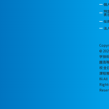
個
特
表
採
法
Copyr
© 202
学技
園高
校 全
課程
科 All
Right
Reser