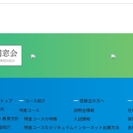
トップ
コース紹介
受験生の方へ
内
特進コース
説明会情報
在
・教育方針
特進コースの特徴
入試情報
保
設紹介
特進コースのカリキュラム
インターネット出願方法
各