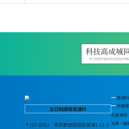
普通科
学園案
全日制課程普通科
校長挨拶
沿革・施
〒157-8562 東京都世田谷区成城1-11-1