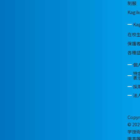
制服
Kagik
Ka
在校
保護
各種
個
特
表
採
法
Copyr
© 202
学技
園高