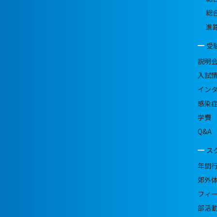
総
進
受
説明
入試
イン
感染
学費
Q&A
ス
年間
郊外
フィ
部活