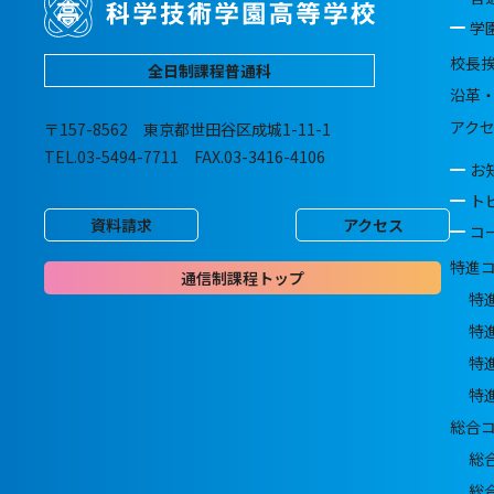
学
校長
全日制課程普通科
沿革
アク
〒157-8562 東京都世田谷区成城1-11-1
TEL.03-5494-7711 FAX.03-3416-4106
お
ト
資料請求
アクセス
コ
特進
通信制課程トップ
特
特
特
特
総合
総
総