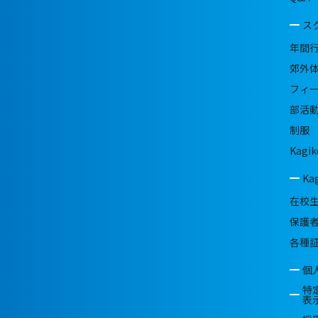
ス
年間
郊外
フィ
部活
制服
Kagik
Ka
在校
保護
各種
個
特
表