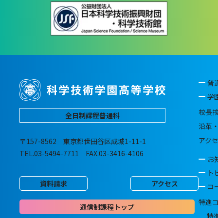
普
学
校長
全日制課程普通科
沿革
アク
〒157-8562 東京都世田谷区成城1-11-1
TEL.03-5494-7711 FAX.03-3416-4106
お
ト
資料請求
アクセス
コ
特進
通信制課程トップ
特