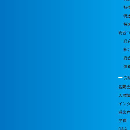
特
特
特
総合
総
総
総
進
受
説明
入試
イン
感染
学費
Q&A