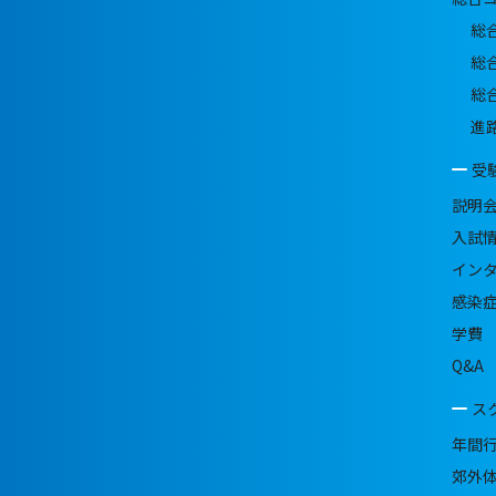
総
総
総
進
受
説明
入試
イン
感染
学費
Q&A
ス
年間
郊外