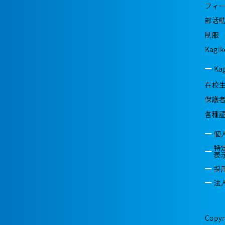
フィ
部活
制服
Kagik
Ka
在校
保護
各種
個
特
表
採
法
Copyr