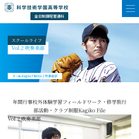
スクールライフ
Vol.2 吹奏楽部
ホーム
Kagiko File
Vol.2 吹奏楽部
年間行事
校外体験学習
フィールドワーク・修学旅行
部活動・クラブ
制服
Kagiko File
Vol.2 吹奏楽部