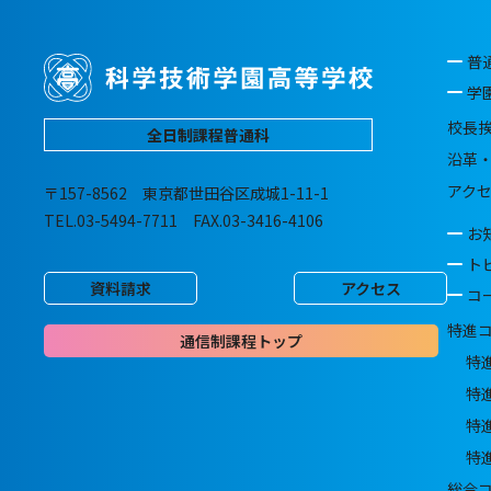
普
学
校長
全日制課程普通科
沿革
アク
〒157-8562 東京都世田谷区成城1-11-1
TEL.03-5494-7711 FAX.03-3416-4106
お
ト
資料請求
アクセス
コ
特進
通信制課程トップ
特
特
特
特
総合