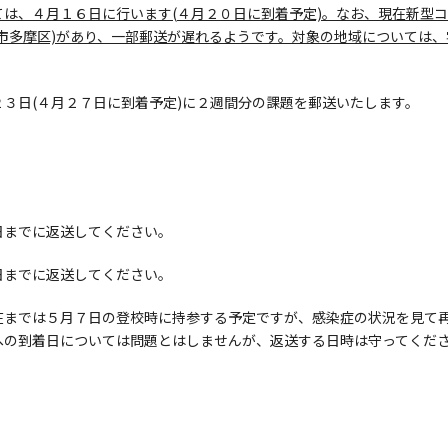
は、４月１６日に行います(
４月２０日に到着予定)
。
なお、現在新型コ
市多摩区)があり、一部郵送が遅れるようです。対象の地域について
は、
３日(４月２７日に到着予定)に２週間分の課題を郵送いたします。
までに返送してください。
までに返送してください。
までは５月７日の登校時に持参する予定ですが、感染症の状況を見て再
への到着日については問題とはしませんが、返送する日時は守ってくだ